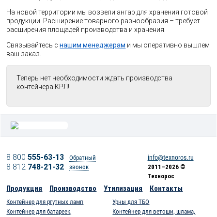
На новой территории мы возвели ангар для хранения готовой
продукции. Расширение товарного разнообразия – требует
расширения площадей производства и хранения.
Связывайтесь с
нашим менеджерам
и мы оперативно вышлем
ваш заказ.
Теперь нет необходимости ждать производства
контейнера КРЛ!
8 800
555-63-13
info@texnoros.ru
Обратный
8 812
748-21-32
звонок
2011–2026 ©
Технорос
Продукция
Производство
Утилизация
Контакты
Контейнер для ртутных ламп
Урны для ТБО
Контейнер для батареек,
Контейнер для ветоши, шлама,