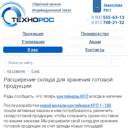
Обратный
звонок
Заказ пока
—
пуст
Индивидуальный
заказ
8 800
555-63-13
info@texnoros.ru
8 812
748-21-32
Продукция
Производство
Утилизация
Акции
О нас
Контакты
На главную
О нас
Расширение склада для хранения готовой
продукции
Рады сообщить, что теперь
контейнеры КРЛ
всегда в наличии.
После разработки
новой модели контейнера КРЛ 1–180
пошли активные заказы и нам потребовалось увеличить
склад готовой продукции, чтобы сохранить сроки поставок
по вашим заказам. Мы расширили свой склад для хранения
готовой продукции за счёт аренды новых площадей.