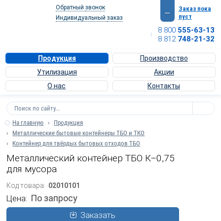
Обратный
звонок
Заказ пока
—
пуст
Индивидуальный
заказ
8 800
555-63-13
info@texnoros.ru
8 812
748-21-32
Продукция
Производство
Утилизация
Акции
О нас
Контакты
На главную
Продукция
Металлические бытовые контейнеры ТБО и ТКО
Контейнер для твёрдых бытовых отходов ТБО
Металлический контейнер ТБО К–0,75
для мусора
Код товара:
02010101
По запросу
Цена:
Заказать