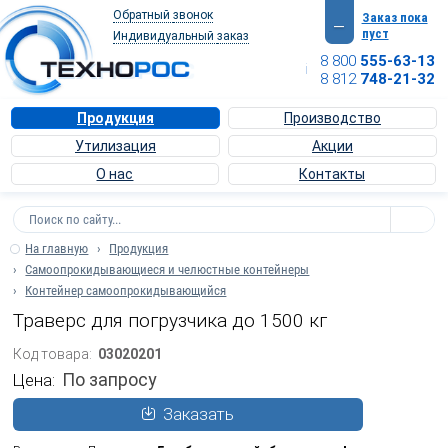
Обратный
звонок
Заказ пока
—
пуст
Индивидуальный
заказ
8 800
555-63-13
info@texnoros.ru
8 812
748-21-32
Продукция
Производство
Утилизация
Акции
О нас
Контакты
На главную
Продукция
Самоопрокидывающиеся и челюстные контейнеры
Контейнер самоопрокидывающийся
Траверс для погрузчика до 1500 кг
Код товара:
03020201
По запросу
Цена:
Заказать