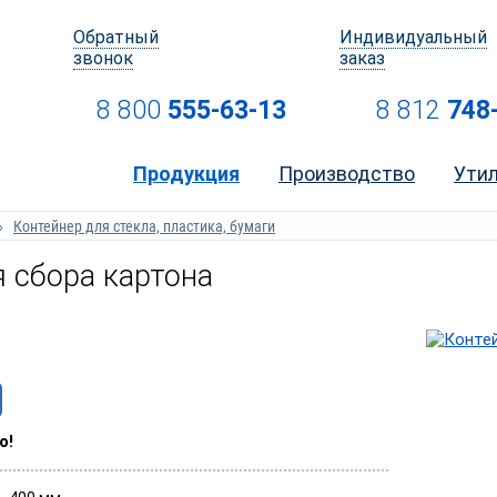
Обратный
Индивидуальный
звонок
заказ
8 800
555-63-13
8 812
748
Продукция
Производство
Ути
Контейнер для стекла, пластика, бумаги
 сбора картона
о!