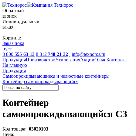
Обратный
звонок
Индивидуальный
заказ
—
Корзина:
Заказ пока
пуст
8 800
555-63-13
8 812
748-21-32
info@texnoros.ru
Продукция
Производство
Утилизация
Акции
О нас
Контакты
На главную
Продукция
Самоопрокидывающиеся и челюстные контейнеры
Контейнер самоопрокидывающийся
Контейнер
самоопрокидывающийся С3
Код товара:
03020103
Цена: